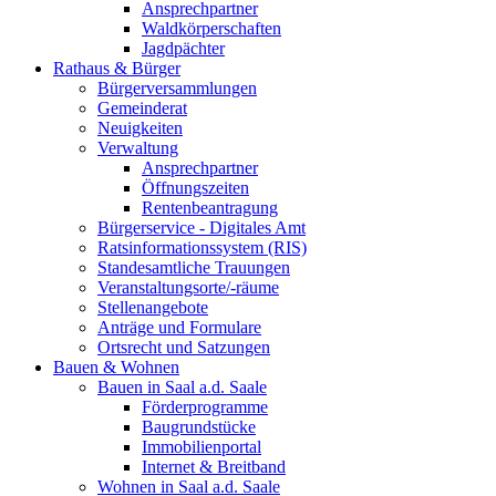
Ansprechpartner
Waldkörperschaften
Jagdpächter
Rathaus & Bürger
Bürgerversammlungen
Gemeinderat
Neuigkeiten
Verwaltung
Ansprechpartner
Öffnungszeiten
Rentenbeantragung
Bürgerservice - Digitales Amt
Ratsinformationssystem (RIS)
Standesamtliche Trauungen
Veranstaltungsorte/-räume
Stellenangebote
Anträge und Formulare
Ortsrecht und Satzungen
Bauen & Wohnen
Bauen in Saal a.d. Saale
Förderprogramme
Baugrundstücke
Immobilienportal
Internet & Breitband
Wohnen in Saal a.d. Saale