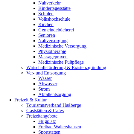
Nahverkehr
Kindertagesstätte
Schulen
Volkshochschule
Kirchen
Gemeindebücherei
Senioren
Nahversorgung
Medizinische Versorgung
Physiotherapie
Massagepraxen
Medizinische Fußpflege
Wirtschaftsförderung & Existenzgründung
Ver- und Entsorgung
Wasser
Abwasser
Strom
Abfallentsorgung
Freizeit & Kultur
Tourismusverband Haßberge
Gaststätten & Cafes
Freizeitangebote
Flugplatz
Freibad Waltershausen
Sportstätten