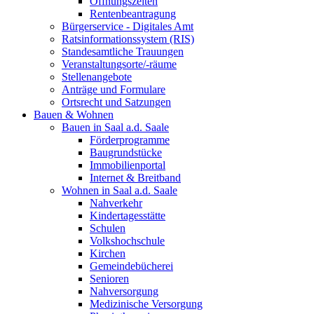
Öffnungszeiten
Rentenbeantragung
Bürgerservice - Digitales Amt
Ratsinformationssystem (RIS)
Standesamtliche Trauungen
Veranstaltungsorte/-räume
Stellenangebote
Anträge und Formulare
Ortsrecht und Satzungen
Bauen & Wohnen
Bauen in Saal a.d. Saale
Förderprogramme
Baugrundstücke
Immobilienportal
Internet & Breitband
Wohnen in Saal a.d. Saale
Nahverkehr
Kindertagesstätte
Schulen
Volkshochschule
Kirchen
Gemeindebücherei
Senioren
Nahversorgung
Medizinische Versorgung